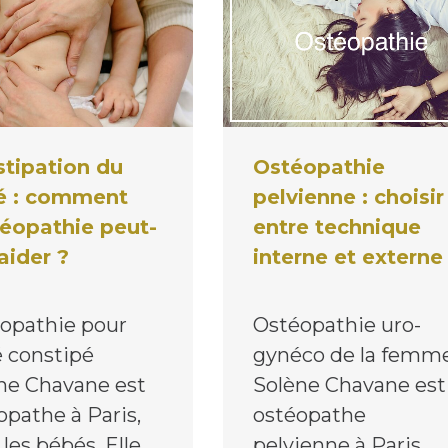
Ostéopathie
tipation du
pelvienne : choisir
é : comment
entre technique
téopathie peut-
interne et externe
 aider ?
Ostéopathie uro-
opathie pour
gynéco de la femm
 constipé
Solène Chavane est
ne Chavane est
ostéopathe
opathe à Paris,
pelvienne à Paris.
 les bébés. Elle