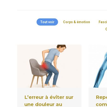
Tout voir
Corps & émotion
Fasc
O
L’erreur à éviter sur
Repo
une douleur au
com