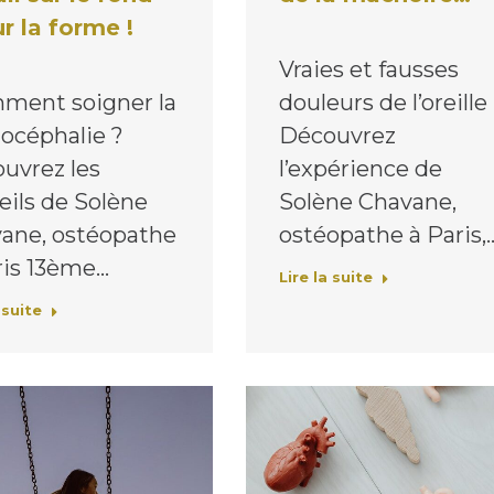
ur la forme !
Vraies et fausses
douleurs de l’oreill
ent soigner la
Découvrez
iocéphalie ?
l’expérience de
uvrez les
Solène Chavane,
eils de Solène
ostéopathe à Paris,
ane, ostéopathe
ris 13ème…
Lire la suite
 suite