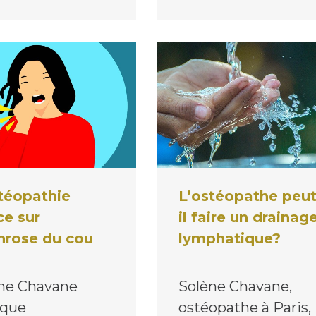
L’ostéopathe peut
téopathie
il faire un drainag
e sur
lymphatique?
throse du cou
Solène Chavane,
ne Chavane
ostéopathe à Paris,
ique