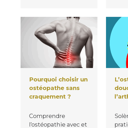
Pourquoi choisir un
L’os
ostéopathe sans
douc
craquement ?
l’ar
Comprendre
Solè
l’ostéopathie avec et
prat