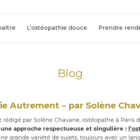
aître
L’ostéopathie douce
Prendre rend
Blog
ie Autrement – par Solène Chava
t rédigé par Solène Chavane, ostéopathe à Paris d
c
une approche respectueuse et singulière :
l’o
ne grande variété de sujets, toujours avec un lang