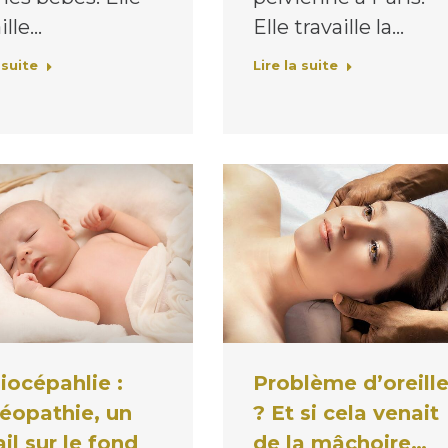
Elle travaille la…
ille…
Lire la suite
 suite
Problème d’oreill
iocépahlie :
? Et si cela venait
téopathie, un
de la mâchoire…
ail sur le fond