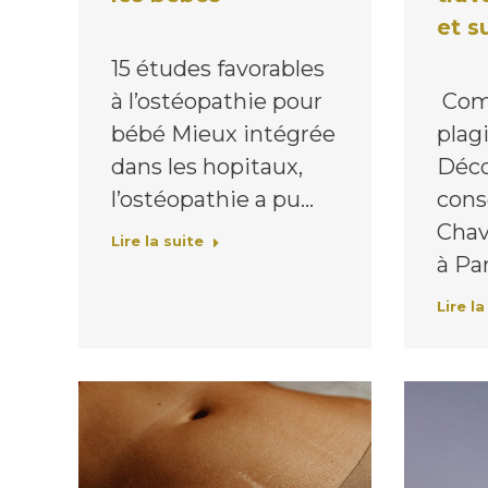
et s
15 études favorables
à l’ostéopathie pour
Comm
bébé Mieux intégrée
plag
dans les hopitaux,
Déco
l’ostéopathie a pu…
cons
Chav
Lire la suite
à Pa
Lire la