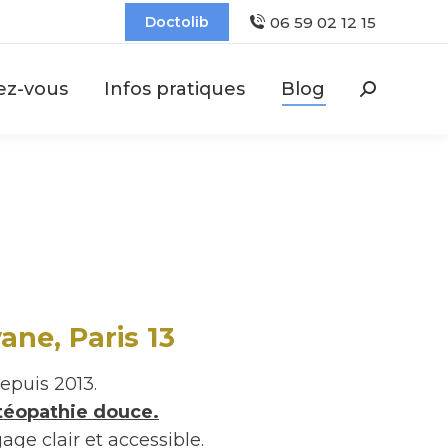
06 59 02 12 15
Doctolib
ez-vous
Infos pratiques
Blog
Recherch
:
ne, Paris 13
epuis 2013.
stéopathie douce.
age clair et accessible.