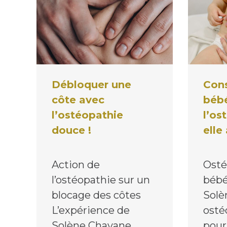
Débloquer une
Cons
côte avec
béb
l’ostéopathie
l’os
douce !
elle
Action de
Osté
l’ostéopathie sur un
bébé
blocage des côtes
Solè
L’expérience de
osté
Solène Chavane,
pour