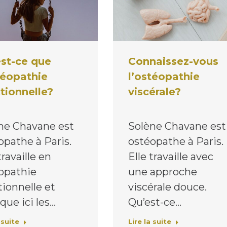
st-ce que
Connaissez-vous
téopathie
l’ostéopathie
tionnelle?
viscérale?
ne Chavane est
Solène Chavane est
opathe à Paris.
ostéopathe à Paris.
travaille en
Elle travaille avec
opathie
une approche
tionnelle et
viscérale douce.
que ici les…
Qu’est-ce…
 suite
Lire la suite