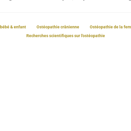
bébé & enfant
Ostéopathie crânienne
Ostéopathie de la fe
Recherches scientifiques sur l'ostéopathie
Ostéopathie :
ortage d’ARTE :
comprendre la
prendre la