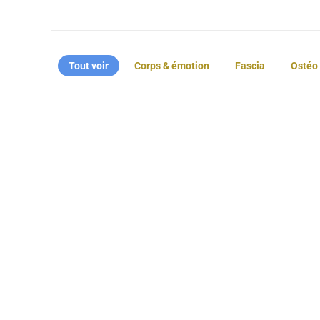
Tout voir
Corps & émotion
Fascia
Ostéo 
L’erreur à éviter sur
Rep
une douleur au
com