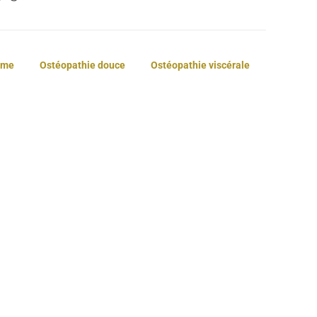
mme
Ostéopathie douce
Ostéopathie viscérale
Douleur pour
mâcher : le rôle de