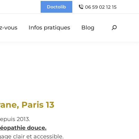
06 59 02 12 15
Doctolib
z-vous
Infos pratiques
Blog
Recherch
:
ne, Paris 13
epuis 2013.
téopathie douce.
age clair et accessible.