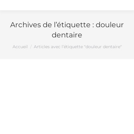
Archives de l’étiquette :
douleur
dentaire
Vous êtes ici :
Accueil
Articles avec l’étiquette "douleur dentaire"