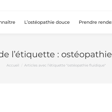
nnaître
L’ostéopathie douce
Prendre rende
de l’étiquette :
ostéopathie
Vous êtes ici :
Accueil
Articles avec l’étiquette "ostéopathie fluidique"