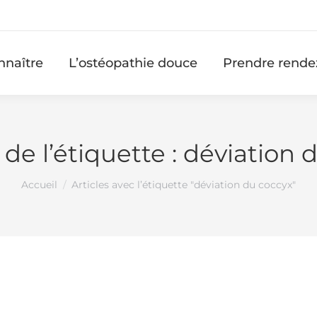
nnaître
L’ostéopathie douce
Prendre rende
de l’étiquette :
déviation 
Vous êtes ici :
Accueil
Articles avec l’étiquette "déviation du coccyx"