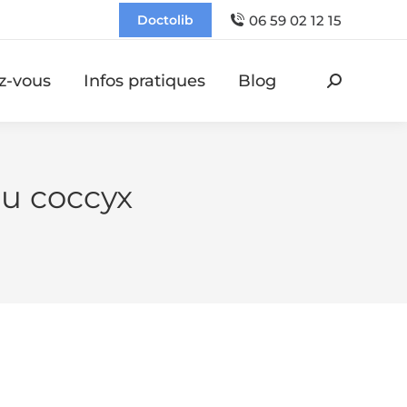
06 59 02 12 15
Doctolib
z-vous
Infos pratiques
Blog
Recherch
:
du coccyx