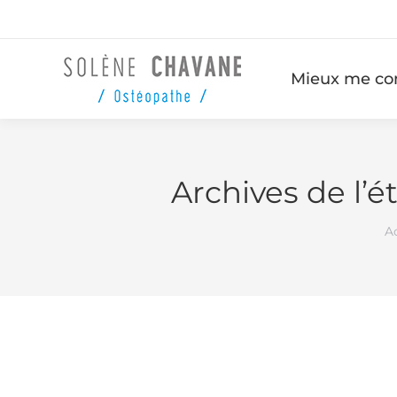
Mieux me co
Archives de l’é
V
A