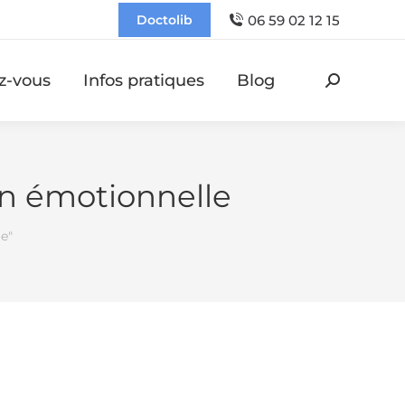
06 59 02 12 15
Doctolib
z-vous
Infos pratiques
Blog
Recherch
:
 émotionnelle
e"