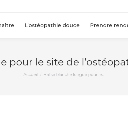
aître
L’ostéopathie douce
Prendre rend
e pour le site de l’ostéopa
Vous êtes ici :
Accueil
Balise blanche longue pour le…