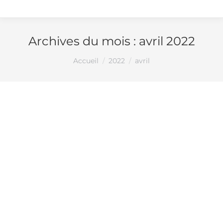
Archives du mois :
avril 2022
Vous êtes ici :
Accueil
2022
avril